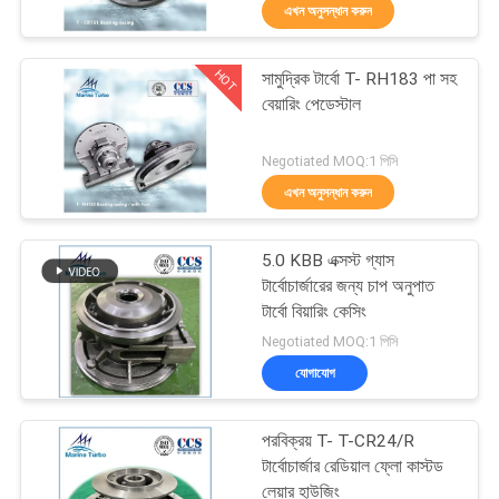
এখন অনুসন্ধান করুন
নিয়ন্ত্রণ
HOT
সামুদ্রিক টার্বো T- RH183 পা সহ
আমাদের
31
বেয়ারিং পেডেস্টাল
সাথে
টার্বো বিয়ারিং
Negotiated MOQ:1 পিসি
যোগাযোগ
এখন অনুসন্ধান করুন
করুন
5.0 KBB এক্সস্ট গ্যাস
উদ্ধৃতির
টার্বোচার্জারের জন্য চাপ অনুপাত
টার্বো বিয়ারিং কেসিং
জন্য
31
Negotiated MOQ:1 পিসি
আবেদন
যোগাযোগ
টার্বোচার্জার কার্টিজ
সাইট
পরবিক্রয় T- T-CR24/R
টার্বোচার্জার রেডিয়াল ফ্লো কাস্টড
ম্যাপ
লেয়ার হাউজিং