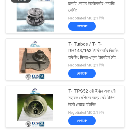
ঢালাই লোহার টার্বোচার্জার লেয়ারিং
কেসিং
55
Negotiated MOQ:1 পিসি
যোগাযোগ
টার্বোচার্জার রটার সমাবেশ
T- Turbos / T- T-
RH143/163 টার্বোচার্জার বিয়ারিং
হাউজিং মিক্সড-ফ্লো টারবাইন টাইপ
হাই-স্পিড ডিজেল ইঞ্জিনের জন্য
Negotiated MOQ:1 পিসি
যোগাযোগ
12
T- TPS52 নৌ ইঞ্জিন এবং নৌ
টারবাইন ব্লেড
সহায়ক মেশিনের জন্য বোল্ট টাইপ
টার্বো লেয়ার হাউজিং
Negotiated MOQ:1 পিসি
যোগাযোগ