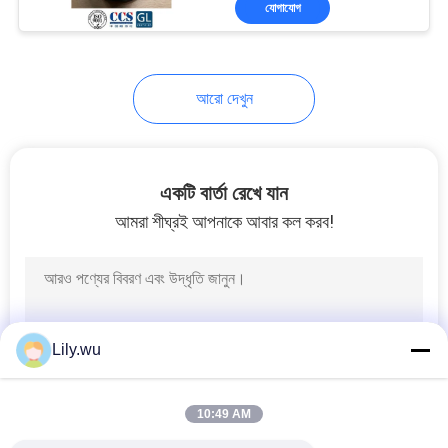
যোগাযোগ
22
টার্বো কম্প্রেসার চাকা
আরো দেখুন
একটি বার্তা রেখে যান
আমরা শীঘ্রই আপনাকে আবার কল করব!
18
টার্বোচার্জার টুলস
Lily.wu
10:49 AM
8