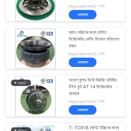
Negotiated MOQ:1 পিসি
PRIVACY
যোগাযোগ
77
POLICY
ম্যান মেরিনের জন্য চালিত
টার্বোচার্জার কেসিং
টার্বোচার্জার কেসিং ডিজেল সন্নিবেশ
করুন
Negotiated MOQ:1 পিসি
যোগাযোগ
অয়েল কুলড টার্বো বিয়ারিং হাউজিং
40
উইথ ফুট AT 14 টার্বোচার্জার
ব্যবহার
টার্বোচার্জার নজল রিং
Negotiated MOQ:1 পিসি
যোগাযোগ
T- TCR18 HFO ইঞ্জিনের জন্য