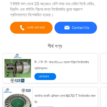
1999 সাল থেকে 20 বছরেরও বেশি সময় ধরে মেরিন টার্বো মেরিন,
ড্রিলিং এবং মাইনিং শিল্পের জন্য টার্বোচার্জার খুচরা যন্ত্রাংশ
প্রতিস্থাপনে বিশেষায়িত হয়েছে।
এখনই ফোন করো
Contact Us
শীর্ষ পণ্য
টি- / টি- টি- আরএইচ১৬৩ প্রধান ইঞ্জিন টার্বোচার্জার
প্রতিস্থাপন
যোগাযোগ
আফটার মার্কেট এক্সিয়াল ফ্লো NA70/T টার্বোচার্জার নজল
রিং