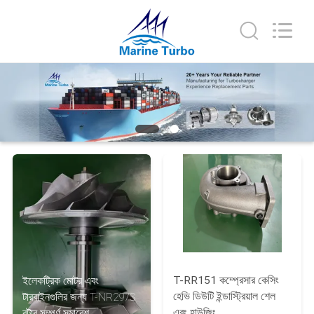
Marine
Turbo
Service.
All
Rights
Reserved.
বাড়ি
পণ্য
আমাদের
সম্পর্কে
কারখানা
ভ্রমণ
T-RR151 কম্প্রেসার কেসিং
ইলেকট্রিক মোটর এবং
হেভি ডিউটি ​​ইন্ডাস্ট্রিয়াল শেল
টারবাইনগুলির জন্য T-NR29/S
মান
এবং হাউজিং
রটার সম্পূর্ণ সমাবেশ