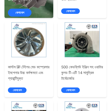
নিয়ন্ত্রণ
যোগাযোগ
যোগাযোগ
আমাদের
সাথে
যোগাযোগ
করুন
উদ্ধৃতির
কাস্টম বিল্ট টেইলর মেড কম্প্রেসার
500 কেডব্লিউ ইঞ্জিন সহ ওয়াটার
জন্য
ইমপেলার উচ্চ কর্মক্ষমতা এবং
কুলড টি-এটি 14 সামুদ্রিক
গ্যারান্টিযুক্ত
টার্বোচার্জার
আবেদন
যোগাযোগ
যোগাযোগ
সাইট
ম্যাপ