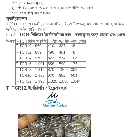
আন-কুলড casings;
ইন্টিগ্রেটেড তেল খাঁড়ি এবং তেল ড্রেন সঙ্গে পাইপ-কম নকশা;
কোন sealing বায়ু প্রয়োজন;
অ্যাপ্লিকেশন
সামুদ্রিক চালনা, খননকারী, লোকোমোটিভ, বিদ্যুৎ উৎপাদন, অফ-রোড যানবাহন, যান্ত্রিক
ড্রাইভ, মাইনিং, মেরিন জেনসেট।
T- / T- TCR সিরিজের টার্বোচার্জারের ধরন, রেফারেন্সের জন্য মাত্রা এবং ওজন:
টি- ম্যান
T- TCR সিরিজ
এল (মিমি)
H (মিমি)
W (মিমি)
ওজন (কেজি)
T- TCR10
860
410
327
48
T- TCR12
889
496
401
78
T- TCR14
950
623
534
108
T- TCR16
1,091
658
590
175
T- TCR18
1,311
870
730
306
T- TCR20
1,662
970
852
504
T- TCR22
1,990
1,320
1,068
1,044
T- TCR12 টার্বোচার্জার সাইলেন্সার ছবি: