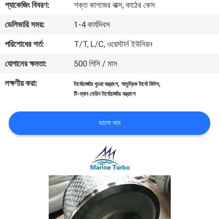
প্যাকেজিং বিবরণ:
শক্ত কাগজের বাক্স, কাঠের কেস
নিয়ন্ত্রণ
ডেলিভারি সময়:
1-4 কার্যদিবস
আমাদের
পরিশোধের শর্ত:
T/T, L/C, ওয়েস্টার্ন ইউনিয়ন
সাথে
যোগানের ক্ষমতা:
500 পিসি / মাস
যোগাযোগ
লক্ষণীয় করা:
,
,
টার্বোচার্জার খুচরা যন্ত্রাংশ
সামুদ্রিক টার্বো কিটস
করুন
টি-ম্যান মেরিন টার্বোচার্জার যন্ত্রাংশ
উদ্ধৃতির
ভালো দাম
জন্য
আবেদন
সাইট
ম্যাপ