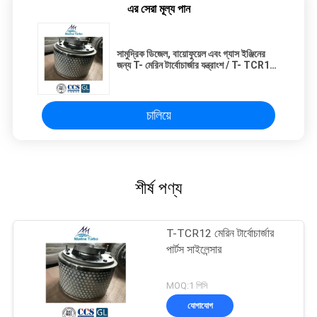
এর সেরা মূল্য পান
সামুদ্রিক ডিজেল, বায়োফুয়েল এবং গ্যাস ইঞ্জিনের
জন্য T- মেরিন টার্বোচার্জার যন্ত্রাংশ / T- TCR12
সাইলেন্সার
চালিয়ে
শীর্ষ পণ্য
T-TCR12 মেরিন টার্বোচার্জার
পার্টস সাইলেন্সার
MOQ:1 পিসি
যোগাযোগ