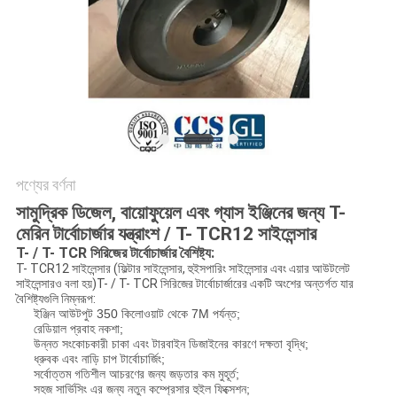
PRIVACY
POLICY
পণ্যের বর্ণনা
সামুদ্রিক ডিজেল, বায়োফুয়েল এবং গ্যাস ইঞ্জিনের জন্য T-
মেরিন টার্বোচার্জার যন্ত্রাংশ / T- TCR12 সাইলেন্সার
T- / T- TCR সিরিজের টার্বোচার্জার বৈশিষ্ট্য:
T- TCR12 সাইলেন্সার (ফিল্টার সাইলেন্সার, হুইসপারিং সাইলেন্সার এবং এয়ার আউটলেট
সাইলেন্সারও বলা হয়)
T- / T- TCR সিরিজের টার্বোচার্জারের একটি অংশের অন্তর্গত যার
বৈশিষ্ট্যগুলি নিম্নরূপ:
ইঞ্জিন আউটপুট 350 কিলোওয়াট থেকে 7M পর্যন্ত;
রেডিয়াল প্রবাহ নকশা;
উন্নত সংকোচকারী চাকা এবং টারবাইন ডিজাইনের কারণে দক্ষতা বৃদ্ধি;
ধ্রুবক এবং নাড়ি চাপ টার্বোচার্জিং;
সর্বোত্তম গতিশীল আচরণের জন্য জড়তার কম মুহূর্ত;
সহজ সার্ভিসিং এর জন্য নতুন কম্প্রেসার হুইল ফিক্সেশন;