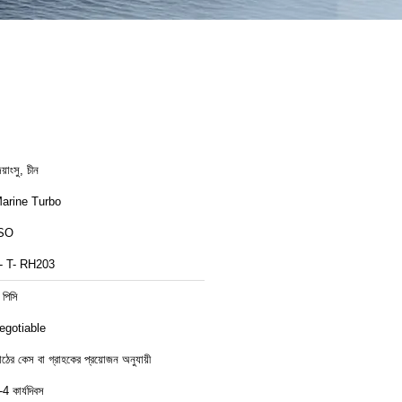
য়াংসু, চীন
arine Turbo
SO
- T- RH203
 পিসি
egotiable
াঠের কেস বা গ্রাহকের প্রয়োজন অনুযায়ী
-4 কার্যদিবস