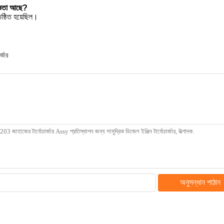
িজ্ঞতা আছে?
ষ্ঠিত হয়েছিল।
র্জার
অনুসন্ধান পাঠান