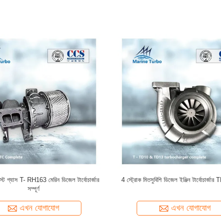
H133 মেরিন টার্বোচার্জার TC স্বয়ংচালিত এবং
উচ্চ চাপের অনুপাত 5.0 সামুদ্রিক টার্বোচার্জার তেল ঠ
শিল্প ইঞ্জিনে সম্পূর্ণ
এখন যোগাযোগ
এখন যোগাযোগ