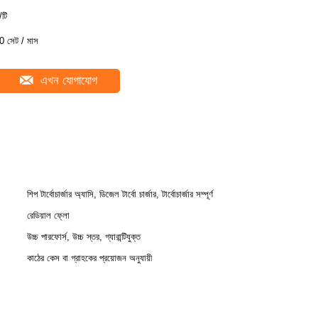
/টি
0 সেট / মাস
এখন যোগাযোগ
শিপ টার্বোচার্জার অ্যাসি, ডিজেল টার্বো চার্জার, টার্বোচার্জার সম্পূর্ণ
রেডিয়াল ফ্লো
উচ্চ পারফোর্স, উচ্চ স্তর, গ্যারান্টিযুক্ত
কাঠের কেস বা গ্রাহকের প্রয়োজন অনুযায়ী