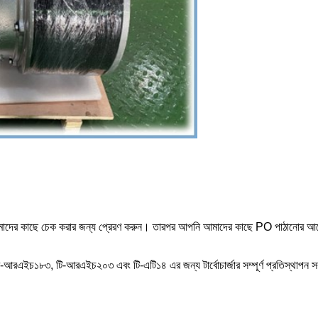
টি আমাদের কাছে চেক করার জন্য প্রেরণ করুন। তারপর আপনি আমাদের কাছে PO পাঠানোর 
এইচ১৮৩, টি-আরএইচ২০৩ এবং টি-এটি১৪ এর জন্য টার্বোচার্জার সম্পূর্ণ প্রতিস্থাপন 