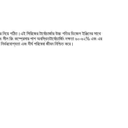
 নিয়ে গঠিত।এই সিরিজের টার্বোচার্জার উচ্চ গতির ডিজেল ইঞ্জিনের সাথে
এবং সীল রিং কম্প্রেসার পাশ অবস্থিতটার্বোচার্জিং দক্ষতা ৬০-৬২% এবং এর
 নির্ভরযোগ্যতা এবং দীর্ঘ পরিষেবা জীবন নিশ্চিত করে।