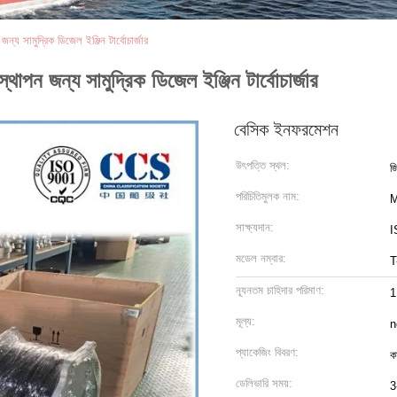
য সামুদ্রিক ডিজেল ইঞ্জিন টার্বোচার্জার
পন জন্য সামুদ্রিক ডিজেল ইঞ্জিন টার্বোচার্জার
বেসিক ইনফরমেশন
উৎপত্তি স্থল:
জি
পরিচিতিমুলক নাম:
M
সাক্ষ্যদান:
I
মডেল নম্বার:
T
ন্যূনতম চাহিদার পরিমাণ:
1
মূল্য:
n
প্যাকেজিং বিবরণ:
ক
ডেলিভারি সময়:
3