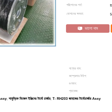
পরিশোধের শর্ত:
টি
যোগানের ক্ষমতা:
5
ভালো দাম
পণ্যের নাম:
কম্প্রেসার টাইপ:
গুণমান:
প্যাকেজ:
র Assy
সামুদ্রিক ডিজেল ইঞ্জিনের টার্বো চার্জার
T- RH203 জাহাজের টার্বোচার্জার Assy
,
,