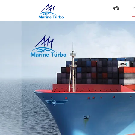
বাড়ি
প