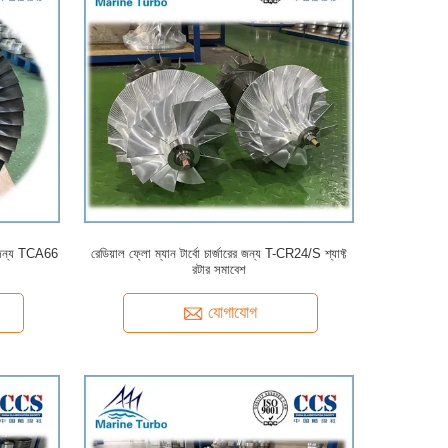
শের জন্য TCA66
রেডিয়াল ফ্লো ম্যান টার্বো চার্জারের জন্য T-CR24/S শ্যাফ্ট
রটার সমাবেশ
যোগাযোগ