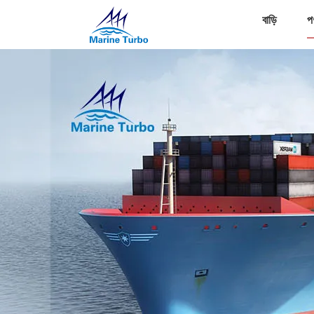
বাড়ি
প