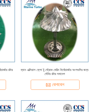
োচার্জার রটার
ম্যান এক্সিয়াল ফ্লো টু স্ট্রোক মেরিন টার্বোচার্জার অংশগুলির জন্য
স্টেটর রটার সমাবেশ
যোগাযোগ