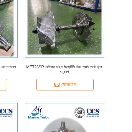
ার খাদ সমাবেশ
MET26SR রেডিয়াল টাইপ মিতসুবিশি রটার শ্যাফ্ট টার্বো খুচরা
যন্ত্রাংশ
যোগাযোগ