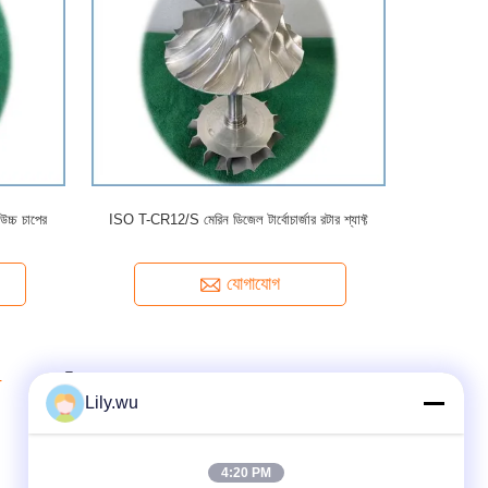
 উচ্চ চাপের
ISO T-CR12/S মেরিন ডিজেল টার্বোচার্জার রটার শ্যাফ্ট
যোগাযোগ
4
5
Lily.wu
4:20 PM