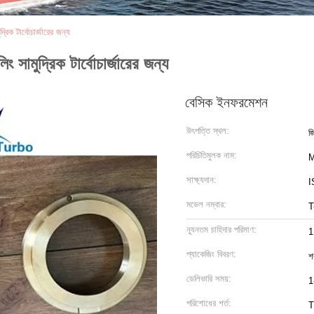
ক টার্বোচার্জারের জন্য
ামুদ্রিক টার্বোচার্জারের জন্য
বেসিক ইনফরমেশন
উৎপত্তি স্থল:
জি
পরিচিতিমুলক নাম:
M
সাক্ষ্যদান:
I
মডেল নম্বার:
T
ন্যূনতম চাহিদার পরিমাণ:
1
প্যাকেজিং বিবরণ:
শ
ডেলিভারি সময়:
1
পরিশোধের শর্ত:
T