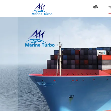
বাড়ি
প