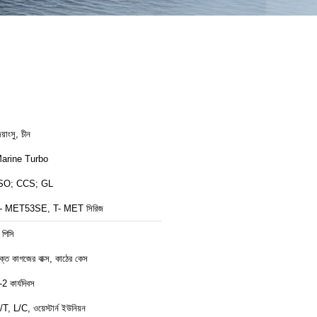
য়াংসু, চীন
arine Turbo
SO; CCS; GL
- MET53SE, T- MET সিরিজ
 পিসি
ক্ত কাগজের বাক্স, কাঠের কেস
-2 কার্যদিবস
/T, L/C, ওয়েস্টার্ন ইউনিয়ন