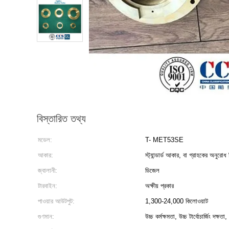
বিস্তারিত তথ্য
মডেল:
T- MET53SE
আকার:
স্ট্যান্ডার্ড আকার, বা গ্রাহকের অনুরোধ
জ্বালানী:
ডিজেল
টারবাইন:
অক্ষীয় প্রকার
পাওয়ার আউটপুট:
1,300-24,000 কিলোওয়াট
গুণমান:
উচ্চ কর্মক্ষমতা, উচ্চ টার্বোচার্জিং দক্ষতা, গ