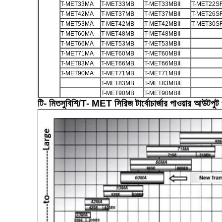
T-MET33MA
T-MET33MB
T-MET33MBII
T-MET22S
T-MET42MA
T-MET37MB
T-MET37MBII
T-MET26S
T-MET53MA
T-MET42MB
T-MET42MBII
T-MET30S
T-MET60MA
T-MET48MB
T-MET48MBII
T-MET66MA
T-MET53MB
T-MET53MBII
T-MET71MA
T-MET60MB
T-MET60MBII
T-MET83MA
T-MET66MB
T-MET66MBII
T-MET90MA
T-MET71MB
T-MET71MBII
T-MET83MB
T-MET83MBII
T-MET90MB
T-MET90MBII
টি- মিতসুবিশি/
T- MET সিরিজ টার্বোচার্জার পাওয়ার আউটপুট 