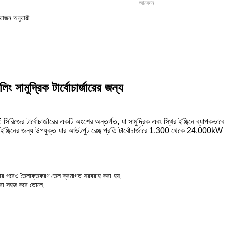
আবেদন:
়োজন অনুযায়ী
সামুদ্রিক টার্বোচার্জারের জন্য
িজের টার্বোচার্জারের একটি অংশের অন্তর্গত, যা সামুদ্রিক এবং স্থির ইঞ্জিনে ব্যাপকভাব
 বড় ইঞ্জিনের জন্য উপযুক্ত যার আউটপুট রেঞ্জ প্রতি টার্বোচার্জারে 1,300 থেকে 24,000k
্ধ করার পরেও তৈলাক্তকরণ তেল ক্রমাগত সরবরাহ করা হয়;
 করা সহজ করে তোলে;