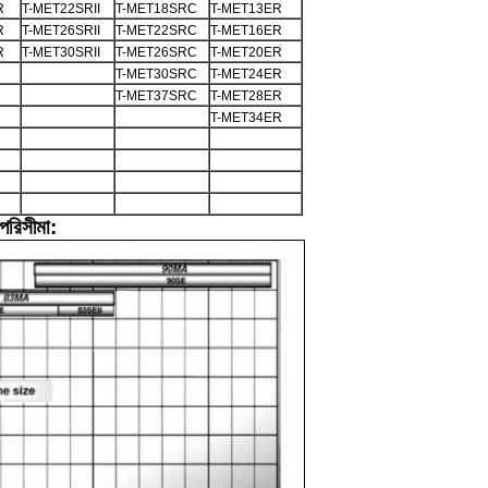
R
T-MET22SRII
T-MET18SRC
T-MET13ER
R
T-MET26SRII
T-MET22SRC
T-MET16ER
R
T-MET30SRII
T-MET26SRC
T-MET20ER
T-MET30SRC
T-MET24ER
T-MET37SRC
T-MET28ER
T-MET34ER
পরিসীমা: