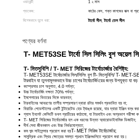
ওয়ারেন্টি:
1 ২ মাস
প্যাকেজ:
কাঠের কেস, শক্ত কাগজের বাক্স বা প্রয
বিশেষভাবে তুলে ধরা:
টার্বো সীল
টার্বো তেল সীল
,
পণ্যের বর্ণনা
T- MET53SE টার্বো সিল সিলিং বুশ অয়েল সিলিং 
T- মিতসুবিশি / T- MET সিরিজের টার্বোচার্জার বৈশিষ্ট্য:
T- MET53SE টার্বোচার্জার সিল/সিলিং বুশ টি- মিতসুবিশি/ T- MET-SE সির
টারবাইন যা তুলনামূলকভাবে উচ্চ চাপের টার্বোচার্জিংয়ের জন্য উপযুক্ত যা
কম্প্রেসার চাপ অনুপাত, 4.0 পর্যন্ত;
উচ্চ টার্বোচার্জিং দক্ষতা 70% পর্যন্ত;
ইমপেলারের ভিতরের দিকে ভারবহন;
টারবাইনের আবরণের তাপীয় সম্প্রসারণ দ্বারা রটার সমর্থন প্রভাবিত হয় না;
বিয়ারিং পেডেস্টালের একটি ইন্টারেটেড হেড ট্যাঙ্ক রয়েছে, যার দ্বারা ইঞ্জিন বন
গ্যাস ইনলেট কেসিংটি ডবল প্রাচীরের কাঠামো, যা টারবাইন এবং অগ্রভাগ পরীক্ষা
T- MET সিরিজের টার্বোচার্জার হল এক ধরনের উন্নত অ্যারোডাইনামিক ডিজাইন;
দীর্ঘ সেবা জীবনকাল এবং উচ্চ নির্ভরযোগ্যতা;
T- MET সিরিজ টার্বোচার্জার;
কম শব্দ সাইলেন্সার প্রয়োগ করা হয়
সামুদ্রিক এবং স্থির ক্ষেত্রের সমস্ত প্রধান ইঞ্জিনগুলিতে প্রয়োগ করা হয়।