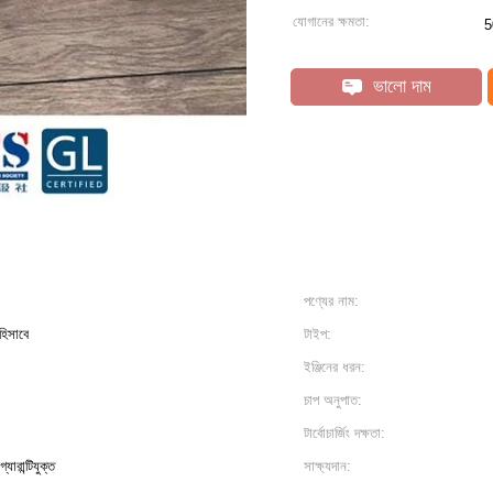
যোগানের ক্ষমতা:
5
ভালো দাম
পণ্যের নাম:
 হিসাবে
টাইপ:
ইঞ্জিনের ধরন:
চাপ অনুপাত:
টার্বোচার্জিং দক্ষতা:
্যারান্টিযুক্ত
সাক্ষ্যদান: