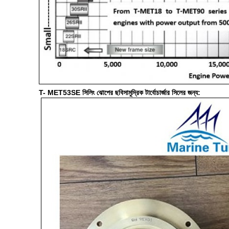
T- MET53SE সিলিং ঝোপের ছবি
সামুদ্রিক টার্বোচার্জার সিলের জন্য
: