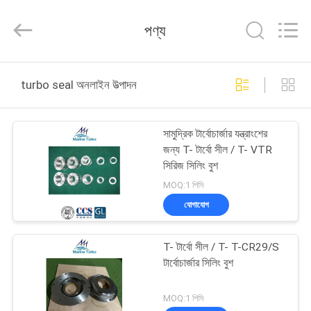
Marine
Turbo
Service.
পণ্য
All
Rights
Reserved.
বাড়ি
turbo seal অনলাইন উত্পাদন
পণ্য
সামুদ্রিক টার্বোচার্জার যন্ত্রাংশের
জন্য T- টার্বো সীল / T- VTR
আমাদের
সিরিজ সিলিং বুশ
সম্পর্কে
MOQ:1 পিসি
যোগাযোগ
কারখানা
T- টার্বো সীল / T- T-CR29/S
ভ্রমণ
টার্বোচার্জার সিলিং বুশ
মান
MOQ:1 পিসি