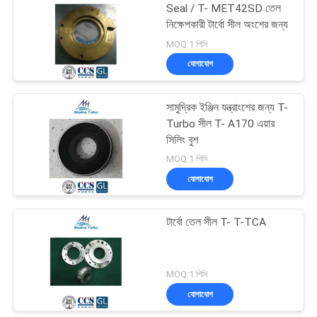
Seal / T- MET42SD তেল
নিক্ষেপকারী টার্বো সীল অংশের জন্য
MOQ:1 পিসি
যোগাযোগ
সামুদ্রিক ইঞ্জিন যন্ত্রাংশের জন্য T-
Turbo সীল T- A170 এয়ার
সিলিং বুশ
MOQ:1 পিসি
যোগাযোগ
টার্বো তেল সীল T- T-TCA
MOQ:1 পিসি
যোগাযোগ