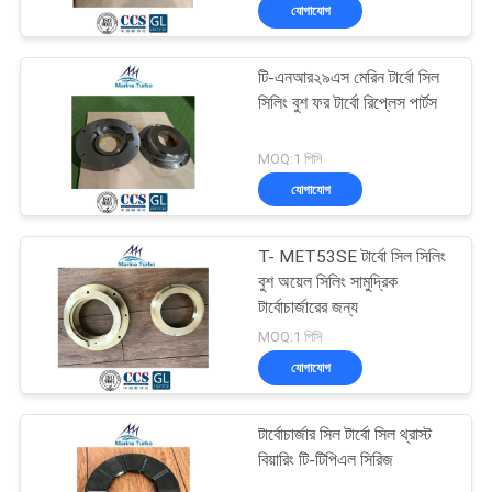
যোগাযোগ
নিয়ন্ত্রণ
টি-এনআর২৯এস মেরিন টার্বো সিল
আমাদের
সিলিং বুশ ফর টার্বো রিপ্লেস পার্টস
সাথে
MOQ:1 পিসি
যোগাযোগ
যোগাযোগ
করুন
T- MET53SE টার্বো সিল সিলিং
উদ্ধৃতির
বুশ অয়েল সিলিং সামুদ্রিক
টার্বোচার্জারের জন্য
জন্য
MOQ:1 পিসি
আবেদন
যোগাযোগ
সাইট
টার্বোচার্জার সিল টার্বো সিল থ্রাস্ট
বিয়ারিং টি-টিপিএল সিরিজ
ম্যাপ